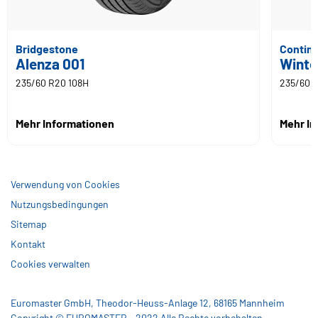
Bridgestone
Contine
Alenza 001
Winte
235/60 R20 108H
235/60 
Mehr Informationen
Mehr I
Verwendung von Cookies
Nutzungsbedingungen
Sitemap
Kontakt
Cookies verwalten
Euromaster GmbH, Theodor-Heuss-Anlage 12, 68165 Mannheim
Copyright © EUROMASTER - 2022 Alle Rechte vorbehalten