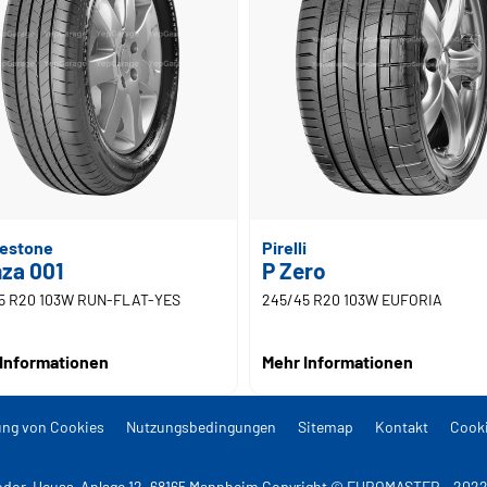
gestone
Pirelli
za 001
P Zero
5 R20 103W RUN-FLAT-YES
245/45 R20 103W EUFORIA
Informationen
Mehr Informationen
ng von Cookies
Nutzungsbedingungen
Sitemap
Kontakt
Cooki
dor-Heuss-Anlage 12, 68165 Mannheim Copyright © EUROMASTER - 2022 A