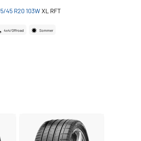
5/45 R20 103W
XL
RFT
4x4/Offroad
Sommer