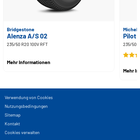
Bridgestone
Micheli
Alenza A/S 02
Pilot 
235/50 R20 100V RFT
235/50 
Mehr Informationen
Mehr I
Verwendung von Cookies
Nutzungsbedingungen
Sitemap
Kontakt
Cookies verwalten