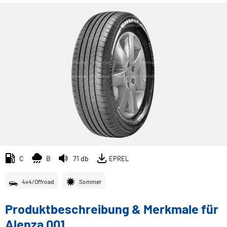
C
B
71 db
EPREL
4x4/Offroad
Sommer
Produktbeschreibung & Merkmale für
Alenza 001