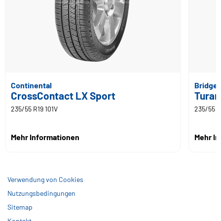
Continental
Bridge
CrossContact LX Sport
Turan
235/55 R19 101V
235/55 R
Mehr Informationen
Mehr I
Verwendung von Cookies
Nutzungsbedingungen
Sitemap
Kontakt