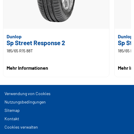
Dunlop
Dunlop
Sp Street Response 2
Sp St
185/65 R15 88T
185/65 R
Mehr Informationen
Mehr I
Verwendung von Cookies
Nutzungsbedingungen
Sitemap
Kontakt
Cookies verwalten