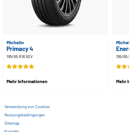
Michelin
Micheli
Primacy 4
Energ
195/65 R16 92V
195/65 R
Mehr Informationen
Mehr I
Verwendung von Cookies
Nutzungsbedingungen
Sitemap
Kontakt